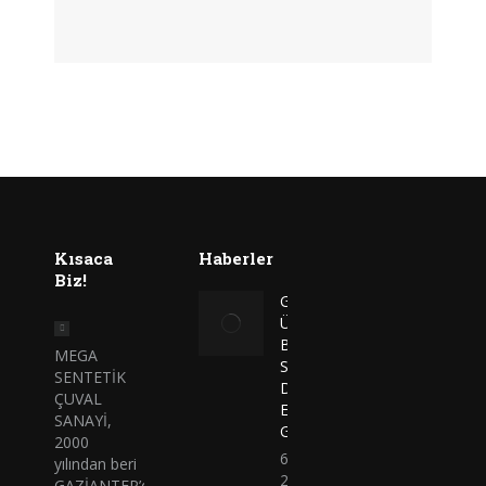
Kısaca
Haberler
Biz!
Gıda
Üreticilerinin
Big Bag
MEGA
Seçiminde
SENTETİK
Dikkat
ÇUVAL
Etmesi
SANAYİ,
Gerekenler!
2000
6 Temmuz
yılından beri
2017
GAZİANTEP’da