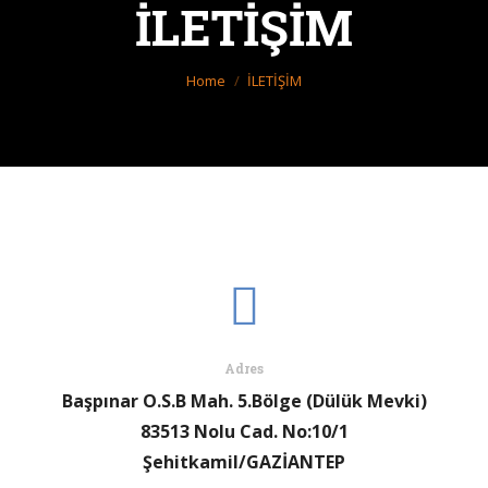
İLETİŞİM
You are here:
Home
İLETİŞİM
Adres
Başpınar O.S.B Mah. 5.Bölge (Dülük Mevki)
83513 Nolu Cad. No:10/1
Şehitkamil/GAZİANTEP